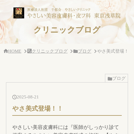
サ
イ
ド
バー・
ク
クリニックブログ
リ
ニッ
ク
概
要
HOME
クリニックブログ
ブログ
やさ美式登場！！
ブログ
2025-08-21
やさ美式登場！！
やさしい美容皮膚科には『医師がしっかり診て