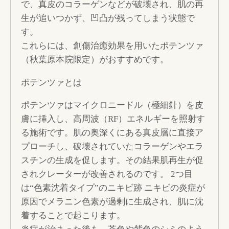
で、真皮のコラーゲンなどが破壊され、肌の再
生が追いつかず、凹凸が残ってしまう状態で
す。
これらには、創傷治癒効果を用いたポテンツァ
（秋葉原本院限定）がおすすめです。
ポテンツァとは
ポテンツァはマイクロニードル（極細針）を皮
膚に挿入し、高周波（RF）エネルギーを照射す
る施術です。肌の奥深くにある真皮層に直接ア
プローチし、破壊されていたコラーゲンやエラ
スチンの生成を促します。その結果肌再生が促
されクレーターが改善されるのです。 2つ目
は“色素沈着タイプ”のニキビ跡 ニキビの炎症が
原因でメラニン色素が過剰に生成され、肌に沈
着することで起こります。
炎症が治まった後も、茶色や紫色のシミのよう